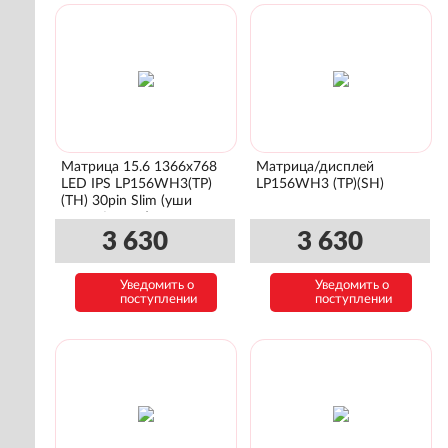
Матрица 15.6 1366x768
Матрица/дисплей
LED IPS LP156WH3(TP)
LP156WH3 (TP)(SH)
(TH) 30pin Slim (уши
сверху\снизу)
3 630
3 630
Уведомить о
Уведомить о
поступлении
поступлении