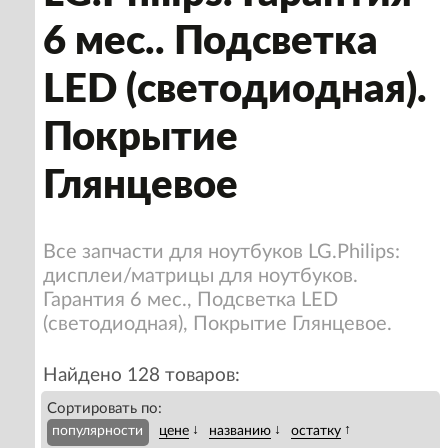
6 мес.. Подсветка
LED (светодиодная).
Покрытие
Глянцевое
Все запчасти для ноутбуков LG.Philips:
дисплеи/матрицы для ноутбуков.
Гарантия 6 мес., Подсветка LED
(светодиодная), Покрытие Глянцевое.
Найдено 128 товаров:
Сортировать по:
↓
↓
↑
популярности
цене
названию
остатку